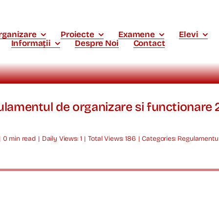
rganizare
Proiecte
Examene
Elevi
Informații
Despre Noi
Contact
lamentul de organizare si functionare
|
0 min read
|
Daily Views: 1
|
Total Views: 186
|
Categories:
Regulamentul