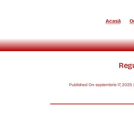
Skip
to
content
Acasă
O
Regu
Published On: septembrie 17, 2025