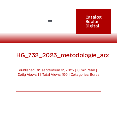
Skip
to
Catalog
content
Scolar
Toggle
Digital
Navigation
Acasă
Organizare
HG_732_2025_metodologie_acorda
Proiecte
Published On: septembrie 12, 2025
|
0 min read
|
Daily Views: 1
|
Total Views: 150
|
Categories:
Burse
Examene
Elevi