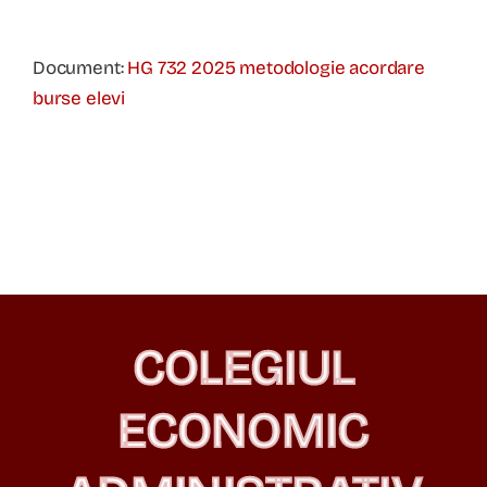
Informații
Document:
HG 732 2025 metodologie acordare
Despre noi
burse elevi
Contact
COLEGIUL
ECONOMIC