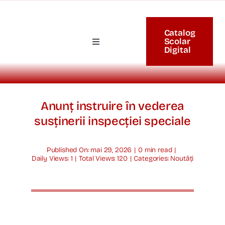
Skip
to
Catalog
content
Scolar
Toggle
Digital
Navigation
Acasă
Organizare
Anunț instruire în vederea
susținerii inspecției speciale
Proiecte
Published On: mai 29, 2026
|
0 min read
|
Daily Views: 1
|
Total Views: 120
|
Categories:
Noutăți
Examene
Elevi